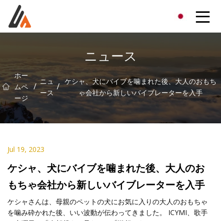
エキサイターグループ
ニュース
ホー
ニュ
ケシャ、犬にバイブを噛まれた後、大人のおもち
/
/
ムペ
ース
ゃ会社から新しいバイブレーターを入手
ージ
Jul 19, 2023
ケシャ、犬にバイブを噛まれた後、大人のお
もちゃ会社から新しいバイブレーターを入手
ケシャさんは、母親のペットの犬にお気に入りの大人のおもちゃ
を噛み砕かれた後、いい波動が伝わってきました。 ICYMI、歌手