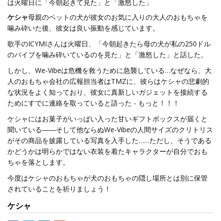
は火曜日に「今朝起きて見た」と「激怒した」
ケシャ
母親のペットの犬が彼女のお気に入りの大人のおもちゃを
噛み砕いた後、彼女は良い振動を感じています。
歌手のICYMIさんは火曜日、「今朝起きたら母の犬が私の250ドル
のバイブを噛み砕いているのを見た」と「激怒した」と話した。
しかし、We-Vibeは危機を救うために急襲している…なぜなら、大
人のおもちゃ会社の広報担当者はTMZに、彼らはケシャの悲劇的
な状況をよく知っており、彼女に真新しいガジェットを接続する
ためにすでに連絡を取っていると語った - もっと！！！
ケシャにはお菓子がいっぱい入った甘いギフトボックスが届くと
聞いている――そして他ならぬWe-Vibeの人間サイズのクリトリス
がその商品を披露している写真を入手した……ただし、そうである
かどうかは明らかではない衣装を着たキャラクターが自分でおも
ちゃを落とします。
今度はケシャのおもちゃが犬のおもちゃの隠し場所とは別に保管
されていることを祈りましょう！
ケシャ