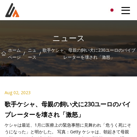
エキサイターグループ
ニュース
ホーム
ニュ
歌手ケシャ、母親の飼い犬に230ユーロのバイブ
/
/
ページ
ース
レーターを壊され「激怒」
Aug 02, 2023
歌手ケシャ、母親の飼い犬に230ユーロのバイ
ブレーターを壊され「激怒」
ケシャは最近、1月に医療上の緊急事態に見舞われ「危うく死にそ
うになった」と明かした。 写真：Getty ケシャは、朝起きて母親