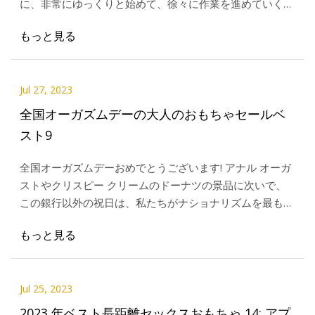
に、非常にゆっくりと始めて、徐々に作業を進めていく必
要があります。 それは重要です
もっと見る
Jul 27, 2023
全国オーガズムデーの大人のおもちゃセールベ
スト9
全国オーガズムデーおめでとうございます! アナル オーガ
ストやクリスピー クリームのドーナツの景品に次いで、
この銀行以外の祝日は、私たちがナショナリズムを最も大
切に表現するものです。 結局のところ、これ以上に愛国
もっと見る
的なものがあるだろうか
Jul 25, 2023
2023 年ベスト長距離セックスおもちゃ 14: アプ