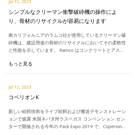
Jul 15, 2023
シンプルなクリーマン衝撃破砕機の操作によ
り、骨材のリサイクルが容易になります
南カリフォルニアのラムコ社が使用しているクリーマン破
砕機は、建設用途の骨材のリサイクルにおいてその柔軟性
と性能を示しています。 Ramco はコンクリートとアスフ
ァルトを粉砕します。
もっと見る
Jul 13, 2023
コペリオンK
新しい給餌技術をライブ給餌および搬送デモンストレーシ
ョンで披露 米国ネバダ州ラスベガス コンベンション セン
ターで開催される今年の Pack Expo 2019 で、Coperion
と Coperion K-Tron は、