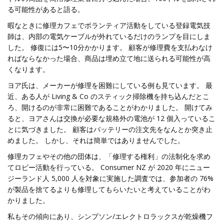
る可能性があると語る。
暇なときに修理カフェでボランティア活動をしている登録電気技
師は、内部の電気ケーブルが外れているだけのランプを目にしま
した。 修復には5〜10分かかります。 顧客が修理費を支払わなけ
ればならなかった場合、商品は埋め立て地に送られる可能性が高
くなります。
ヨア氏は、メーカーが修理を困難にしている例も見ています。 最
近、ある人が Living & Co のスティック掃除機を持ち込んだとこ
ろ、開けるのが非常に困難であることがわかりました。 開けてみ
ると、ヨアさんは交換が必要な規格外の電池が 12 個入っているこ
とに気づきました。 顧客はバッテリーの注文先をなんとか突き止
めました。 しかし、それは簡単ではありませんでした。
修理カフェやその他の団体は、「修理する権利」の法制化を求め
てロビー活動を行っている。 Consumer NZ が 2020 年にニュー
ジーランド人 5,000 人を対象に実施した調査では、参加者の 76%
が製品を捨てるよりも修理してもらいたいと考えていることがわ
かりました。
私もその傾向にあり、シンプソン/エレクトロラックスが乾燥機フ