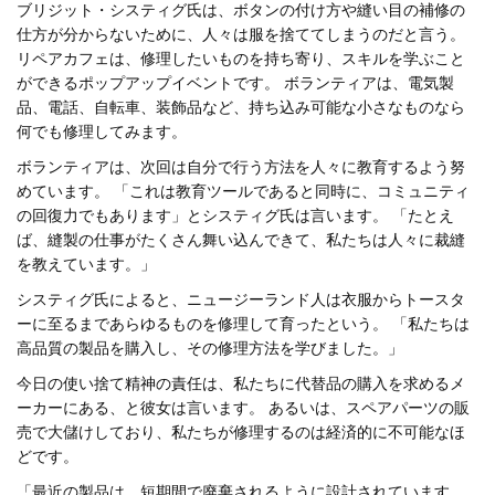
ブリジット・システィグ氏は、ボタンの付け方や縫い目の補修の
仕方が分からないために、人々は服を捨ててしまうのだと言う。
リペアカフェは、修理したいものを持ち寄り、スキルを学ぶこと
ができるポップアップイベントです。 ボランティアは、電気製
品、電話、自転車、装飾品など、持ち込み可能な小さなものなら
何でも修理してみます。
ボランティアは、次回は自分で行う方法を人々に教育するよう努
めています。 「これは教育ツールであると同時に、コミュニティ
の回復力でもあります」とシスティグ氏は言います。 「たとえ
ば、縫製の仕事がたくさん舞い込んできて、私たちは人々に裁縫
を教えています。」
システィグ氏によると、ニュージーランド人は衣服からトースタ
ーに至るまであらゆるものを修理して育ったという。 「私たちは
高品質の製品を購入し、その修理方法を学びました。」
今日の使い捨て精神の責任は、私たちに代替品の購入を求めるメ
ーカーにある、と彼女は言います。 あるいは、スペアパーツの販
売で大儲けしており、私たちが修理するのは経済的に不可能なほ
どです。
「最近の製品は、短期間で廃棄されるように設計されています。