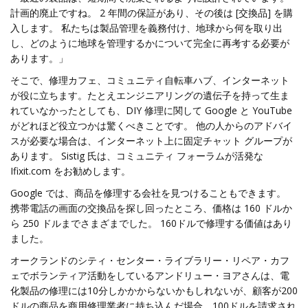
計画的廃止ですね。 2 年間の保証があり、その後は [交換品] を購
入します。 私たちは製品管理を義務付け、地球から何を取り出
し、どのように地球を管理するかについて完全に再考する必要が
あります。」
そこで、修理カフェ、コミュニティ自転車ハブ、インターネット
が役に立ちます。たとえエンジニアリングの遺伝子を持って生ま
れていなかったとしても、DIY 修理に関して Google と YouTube
がどれほど役立つかは驚くべきことです。 他の人からのアドバイ
スが必要な場合は、インターネット上に固定チャット グループが
あります。 Sistig 氏は、コミュニティ フォーラムが活発な
Ifixit.com をお勧めします。
Google では、商品を修理する会社を見つけることもできます。
携帯電話の画面の交換品を探し回ったところ、価格は 160 ドルか
ら 250 ドルまでさまざまでした。 160ドルで修理する価値はあり
ました。
オークランドのシティ・センター・ライブラリー・リペア・カフ
ェでボランティア活動をしているアンドリュー・ヨアさんは、電
化製品の修理には10分しかかからないかもしれないが、顧客が200
ドルの商品を商用修理業者に持ち込んだ場合、100ドルを請求され