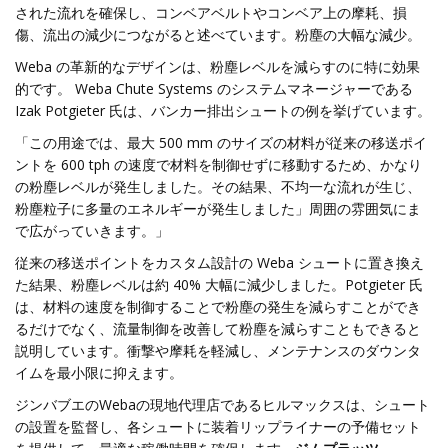
された流れを確保し、コンベアベルトやコンベア上の摩耗、損
傷、流出の減少につながると述べています。粉塵の大幅な減少。
Weba の革新的なデザインは、粉塵レベルを減らすのに特に効果
的です。 Weba Chute Systems のシステムマネージャーである
Izak Potgieter 氏は、バンカー排出シュートの例を挙げています。
「この用途では、最大 500 mm のサイズの材料が従来の移送ポイ
ントを 600 tph の速度で材料を制御せずに移動するため、かなり
の粉塵レベルが発生しました。その結果、不均一な流れが生じ、
粉塵粒子に多量のエネルギーが発生しました」周囲の雰囲気にま
で広がっていきます。」
従来の移送ポイントをカスタム設計の Weba シュートに置き換え
た結果、粉塵レベルは約 40% 大幅に減少しました。Potgieter 氏
は、材料の速度を制御することで粉塵の発生を減らすことができ
るだけでなく、流量制御を改善して粉塵を減らすこともできると
説明しています。衝撃や摩耗を軽減し、メンテナンスのダウンタ
イムを最小限に抑えます。
ジンバブエのWebaの現地代理店であるヒルマックスは、シュート
の設置を監督し、各シュートに装着リップライナーの予備セット