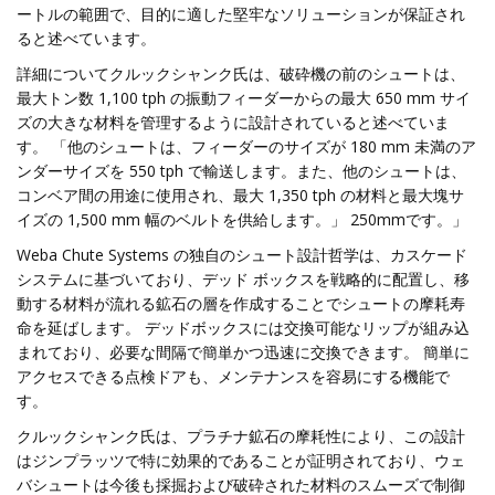
ートルの範囲で、目的に適した堅牢なソリューションが保証され
ると述べています。
詳細についてクルックシャンク氏は、破砕機の前のシュートは、
最大トン数 1,100 tph の振動フィーダーからの最大 650 mm サイ
ズの大きな材料を管理するように設計されていると述べていま
す。 「他のシュートは、フィーダーのサイズが 180 mm 未満のア
ンダーサイズを 550 tph で輸送します。また、他のシュートは、
コンベア間の用途に使用され、最大 1,350 tph の材料と最大塊サ
イズの 1,500 mm 幅のベルトを供給します。」 250mmです。」
Weba Chute Systems の独自のシュート設計哲学は、カスケード
システムに基づいており、デッド ボックスを戦略的に配置し、移
動する材料が流れる鉱石の層を作成することでシュートの摩耗寿
命を延ばします。 デッドボックスには交換可能なリップが組み込
まれており、必要な間隔で簡単かつ迅速に交換できます。 簡単に
アクセスできる点検ドアも、メンテナンスを容易にする機能で
す。
クルックシャンク氏は、プラチナ鉱石の摩耗性により、この設計
はジンプラッツで特に効果的であることが証明されており、ウェ
バシュートは今後も採掘および破砕された材料のスムーズで制御