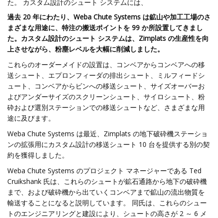
た。 カスタム設計のシュート システムには、
過去 20 年にわたり、Weba Chute Systems は鉱山や加工工場のさ
まざまな用途に、特注の搬送ポイントを 99 か所設置してきまし
た。
カスタム設計のシュート システムは、Zimplats の生産性を向
上させながら、粉塵レベルを大幅に削減しました。
これらのオーダーメイドの設置は、コンベアからコンベアへの移
送シュート、エプロンフィーダの排出シュート、ミルフィードシ
ュート、コンベアからビンへの移送シュート、サイズオーバーお
よびアンダーサイズのスクリーンシュート、サイロシュート、粉
砕および選別ステーションでの移送シュートなど、さまざまな用
途に及びます。
Weba Chute Systems は最近、Zimplats の地下破砕機ステーショ
ンの拡張用にカスタム設計の移送シュート 10 台を提供する別の契
約を獲得しました。
Weba Chute Systems のプロジェクト マネージャーである Ted
Cruikshank 氏は、これらのシュートが鉱石通路から地下の破砕機
まで、および破砕機から出ていくコンベアまで鉱山の流出物質を
輸送することになると説明しています。 同氏は、これらのシュー
トのエンジニアリングと建設により、シュートの高さが 2 ～ 6 メ