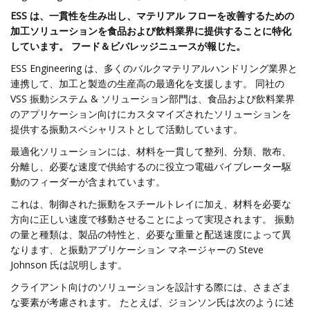
ESS は、一貫性を生み出し、マテリアル フローを改善するための
加工ソリューションを食品および飲料業界に提供することに特化
しています。 フード＆ビバレッジニュースが報じた。
ESS Engineering は、多くのバルクマテリアルハンドリング業界と
連携して、加工と製造の生産高の最適化を支援します。 同社の
VSS 振動システム & ソリューション部門は、食品および飲料業界
のアプリケーション向けにカスタマイズされたソリューションを
提供する振動スペシャリストとして活動しています。
最適化ソリューションには、材料を一貫して整列、分類、散布、
分離し、必要な速度で供給するのに役立つ電磁バイブレーター駆
動のフィーダーが含まれています。
これは、制御された振動をスチールトレイに加え、材料を必要な
方向に正しい速度で移動させることによって実現されます。 振動
の量と種類は、製品の特性と、必要な重量と配送速度によって異
なります、と振動アプリケーション マネージャーの Steve
Johnson 氏は説明します。
クライアント向けのソリューションを設計する際には、さまざま
な要素が考慮されます。 たとえば、ジョンソン氏は次のように述