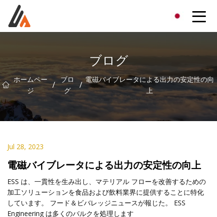
エキサイターグループ
ブログ
ホームペー
ブロ
電磁バイブレータによる出力の安定性の向
/
/
ジ
グ
上
Jul 28, 2023
電磁バイブレータによる出力の安定性の向上
ESS は、一貫性を生み出し、マテリアル フローを改善するための
加工ソリューションを食品および飲料業界に提供することに特化
しています。 フード＆ビバレッジニュースが報じた。 ESS
Engineering は多くのバルクを処理します