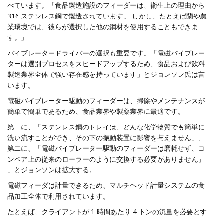
べています。「食品製造施設のフィーダーは、衛生上の理由から
316 ステンレス鋼で製造されています。 しかし、たとえば蘭や農
業環境では、彼らが選択した他の鋼材を使用することもできま
す。」
バイブレータードライバーの選択も重要です。「電磁バイブレー
ターは選別プロセスをスピードアップするため、食品および飲料
製造業界全体で強い存在感を持っています」とジョンソン氏は言
います。
電磁バイブレーター駆動のフィーダーは、掃除やメンテナンスが
簡単で簡単であるため、食品業界や製薬業界に最適です。
第一に、「ステンレス鋼のトレイは、どんな化学物質でも簡単に
洗い流すことができ、その下の振動装置に影響を与えません」、
第二に、「電磁バイブレーター駆動のフィーダーは磨耗せず、コ
ンベア上の従来のローラーのように交換する必要がありません」
」とジョンソンは拡大する。
電磁フィーダは計量できるため、マルチヘッド計量システムの食
品加工全体で利用されています。
たとえば、クライアントが 1 時間あたり 4 トンの流量を必要とす