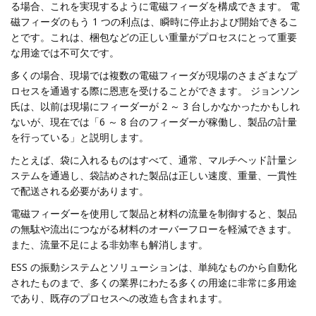
る場合、これを実現するように電磁フィーダを構成できます。 電
磁フィーダのもう 1 つの利点は、瞬時に停止および開始できるこ
とです。これは、梱包などの正しい重量がプロセスにとって重要
な用途では不可欠です。
多くの場合、現場では複数の電磁フィーダが現場のさまざまなプ
ロセスを通過する際に恩恵を受けることができます。 ジョンソン
氏は、以前は現場にフィーダーが 2 ～ 3 台しかなかったかもしれ
ないが、現在では「6 ～ 8 台のフィーダーが稼働し、製品の計量
を行っている」と説明します。
たとえば、袋に入れるものはすべて、通常、マルチヘッド計量シ
ステムを通過し、袋詰めされた製品は正しい速度、重量、一貫性
で配送される必要があります。
電磁フィーダーを使用して製品と材料の流量を制御すると、製品
の無駄や流出につながる材料のオーバーフローを軽減できます。
また、流量不足による非効率も解消します。
ESS の振動システムとソリューションは、単純なものから自動化
されたものまで、多くの業界にわたる多くの用途に非常に多用途
であり、既存のプロセスへの改造も含まれます。