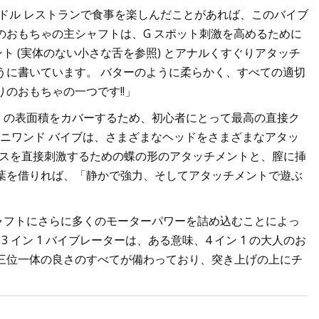
ードル レストランで食事を楽しんだことがあれば、このバイブ
のおもちゃの主シャフトは、G スポット刺激を高めるために
ト (実体のない小さな舌を参照) とアナルくすぐりアタッチ
うに書いています。 バターのように柔らかく、すべての適切
のおもちゃの一つです!!」
くの表面積をカバーするため、初心者にとって最高の直接ク
 のミニワンド バイブは、さまざまなヘッドをさまざまなアタッ
トリスを直接刺激するための蝶の形のアタッチメントと、膣に挿
葉を借りれば、「静かで強力、そしてアタッチメントで遊ぶ
ャフトにさらに多くのモーターパワーを詰め込むことによっ
3 イン 1 バイブレーターは、ある意味、4 イン 1 の大人のお
三位一体の良さのすべてが備わっており、突き上げの上にチ