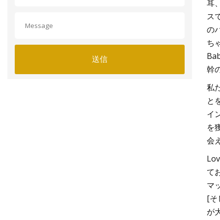
耳
ス
の
ち
B
送信
幹
私
と
イ
を
会
Lo
て
マ
[
が