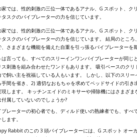
の家では、性的刺激の三位一体であるアナル、G スポット、ク
チタスクのバイブレーターの力を信じています。
23
Jun 22, 2023
の家では、性的刺激の三位一体であるアナル、G スポット、ク
必須アルバムで構成されるスピード
映画ファンが見るこ
チタスクのバイブレーターの力を信じています。 結局のところ
初心者ガイド
も強力なターミネーター
で、さまざまな機能を備えた自重を引っ張るバイブレーターを
うは言っても、すべてのスリーインワンバイブレーターが同じと
リス刺激を組み合わせたワンドもあります。 吸引ベースのクリ
力で飼い主を祝福している人もいます。 しかし、以下のスリーイ
る手間を省き、2) 適切なおもちゃを求めてベッドサイドの引
実現します。 キッチンエイドのミキサーや掃除機にはさまざま
は付属していないのでしょうか?
イブレーターの初心者でも、ディルド使いの熟練者でも、すべての
介します。
ppy Rabbit のこの 3 頭バイブレーターには、G スポッ