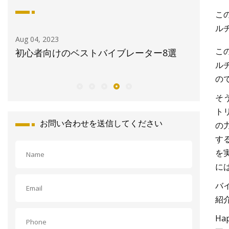
こ
ル
Aug 04, 2023
Aug 28, 20
こ
ルバ
初心者向けのベストバイブレーター8選
5 枚の
ル
メタルの
の
そ
ト
お問い合わせを送信してください
の
す
を
に
バ
紹
Ha