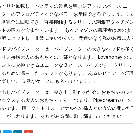
っくりと回転し、パノラマの景色を望むシアトル スペース ニ
ーターのアクロバティックなパワーを理解できるでしょう。 こ
60 度完全に回転でき、直接接触するクリトリス刺激アタッチメン
ントの両方が含まれています。 あるアマゾンの書評者は次のよ
場所にヒットし、非常に使いやすい。 間違いなく私のお気に入り
ンド型バイブレーターは、バイブレーターの大きなヘッドが多
トリス接触大人のおもちゃの一部となります。 Lovehoney
メントに交換できるユニークな 3 ピース バイブです。 クリ
するための湾曲したシャフトがあります。 あるレビュアーの言
が楽しい。 立派なケースにも入っています。」
き出しバイブレーターは、突き出し動作のためにおもちゃのシ
ックスする大人のおもちゃです。 つまり、Pipedream のこの 
ちゃです。 膣、クリトリス、アナルへの挿入という穴の開いた
リーが加わります。 それがある間に取り締まってください