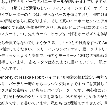
、およびアナル ビーズのバニー テールが詰め込まれていますが、
です。 （驚くほど素晴らしい）フィフティ・シェイズ・オブ・
バイブレーターの 1 つは、平らなベースを備えており、仰向
ゃの用途がさらに広がります。そして真のイーホーセクシュアル
abeland でも高い評価を得ており、あるレビュアーは次のように書
のスタート、つま先のカール、ヒップを上げるオーガズムを体
たち全員ではないでしょうか？ 次回、いつもの雑貨をすべて Am
を検討してください。 スリーインワンのアナル、膣、クリトリ
ンディッシュよりも安価で、強力なモーターと10種類の振動設定に
獲得しています。 あるスタンは次のように書いています。 私
えたんです。」
vehoney の Jessica Rabbit バイブも 10 種類の振動
おり、バッテリー寿命からエッジング効果まですべてを賞賛して
ックス前の素晴らしい焦らしバイブレーターです。 初心者にとっ
そして] それが私のクリトリスを刺激し、私の尻をいじめるのが
大好きです」と書いています。私たちには理解できませんが、