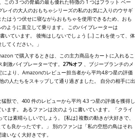
この 3 つの脅威の最も優れた特徴の 1 つはフラット ベー
グレイの大人のおもちゃシリーズの私のお気に入りのウサギ
けまたはうつ伏せに寝ながらおもちゃを使用できるため、おも
のように直立して乗ります。 このバイブレーターは
いています。 後悔はしないでしょう [...] これを使って、体
験してください。」
azon で購入するときは、この主力商品をカートに入れるこ
ス刺激バイブレーターです。
27%オフ
、ブジーブランチのメ
より、Amazonのレビュー担当者から平均4.8つ星の評価
は他の人たちをスキップして通り過ぎました。 自分の相手に出
設定が可能な猛獣で、400 件のレビューから平均 4.3 つ星の評価を獲得し
います。 あるファンは次のように書いています。「クライ
ては素晴らしいでしょう。 [私は] 複数の動きが大好きで、
とても良かったです。」 別のファンは「私の空想の鳥はそれ
間違いなく大好きです。