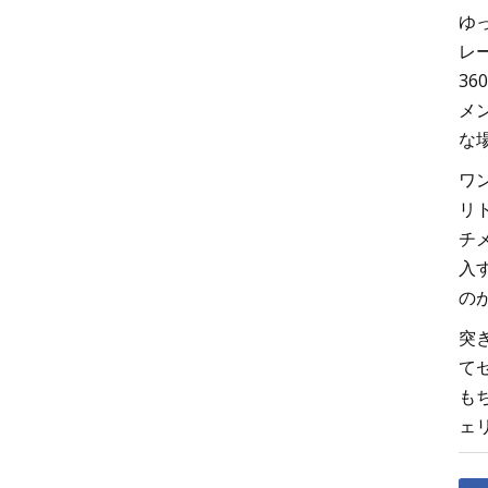
ゆ
レ
3
メ
な
ワ
リ
チ
入
の
突
てセ
も
ェ