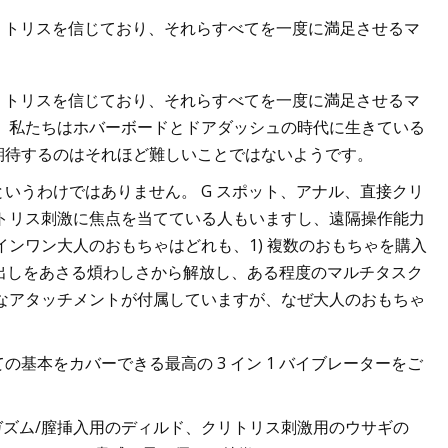
リトリスを信じており、それらすべてを一度に満足させるマ
リトリスを信じており、それらすべてを一度に満足させるマ
とのできなかった、最
、私たちはホバーボードとドアダッシュの時代に生きている
の武器 10 選
期待するのはそれほど難しいことではないようです。
いうわけではありません。 G スポット、アナル、直接クリ
トリス刺激に焦点を当てている人もいますし、遠隔操作能力
ンワン大人のおもちゃはどれも、1) 複数のおもちゃを購入
き出しをあさる煩わしさから解放し、ある程度のマルチタスク
なアタッチメントが付属していますが、なぜ大人のおもちゃ
基本をカバーできる最高の 3 イン 1 バイブレーターをご
ト オーガズム/膣挿入用のディルド、クリトリス刺激用のウサギの