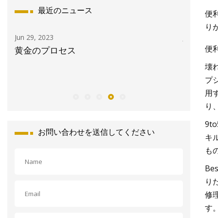
最近のニュース
便
り
Jun 29, 2023
Jun 11, 20
便
黄金のプロセス
Appl
な Ma
壊
起こして
プ
用す
り
9t
お問い合わせを送信してください
キ
も
Be
りた
修
す