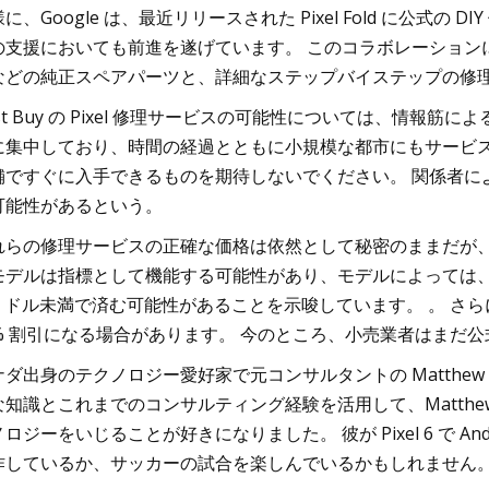
に、Google は、最近リリースされた Pixel Fold に公式の 
の支援においても前進を遂げています。 このコラボレーションにより
などの純正スペアパーツと、詳細なステップバイステップの修
est Buy の Pixel 修理サービスの可能性については、情
に集中しており、時間の経過とともに小規模な都市にもサービスが広
舗ですぐに入手できるものを期待しないでください。 関係者に
可能性があるという。
らの修理サービスの正確な価格は依然として秘密のままだが、Galaxy
モデルは指標として機能する可能性があり、モデルによっては、画
00 ドル未満で済む可能性があることを示唆しています。 。 さらに
0% 割引になる場合があります。 今のところ、小売業者はまだ
ダ出身のテクノロジー愛好家で元コンサルタントの Matthew Zucca
な知識とこれまでのコンサルティング経験を活用して、Matthew 
ロジーをいじることが好きになりました。 彼が Pixel 6 で Andr
作しているか、サッカーの試合を楽しんでいるかもしれません