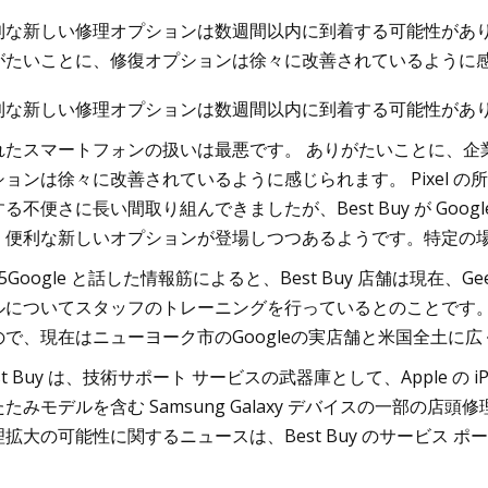
利な新しい修理オプションは数週間以内に到着する可能性があり
がたいことに、修復オプションは徐々に改善されているように
23
Jul 25, 2023
利な新しい修理オプションは数週間以内に到着する可能性があ
e ソフトウェアのロックダウンが新た
2023 年ベスト長距離
cBook のディスプレイの問題を引き
アプリ
れたスマートフォンの扱いは最悪です。 ありがたいことに、企業
いる
ションは徐々に改善されているように感じられます。 Pixel の所
る不便さに長い間取り組んできましたが、Best Buy が Goog
、便利な新しいオプションが登場しつつあるようです。特定の
o5Google と話した情報筋によると、Best Buy 店舗は現在、Gee
ルについてスタッフのトレーニングを行っているとのことです。 
ので、現在はニューヨーク市のGoogleの実店舗と米国全土に広く
st Buy は、技術サポート サービスの武器庫として、Apple の 
たみモデルを含む Samsung Galaxy デバイスの一部の店頭修理
理拡大の可能性に関するニュースは、Best Buy のサービス
。