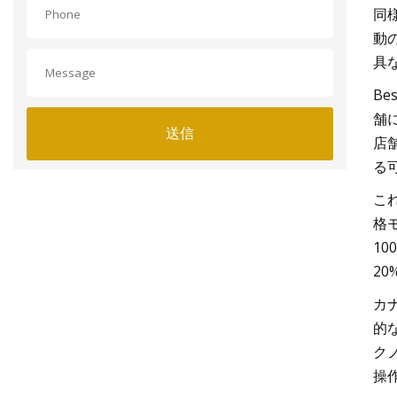
同様
動
具
B
舗
送信
店
る
これ
格
1
2
カナ
的
クノ
操