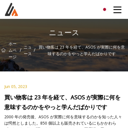
エキサイターグループ
ニュース
ホー
ニュ
買い物客は 23 年を経て、ASOS が実際に何を意
/
/
ムペ
ース
味するのかをやっと学んだばかりです
ージ
Jun 05, 2023
買い物客は 23 年を経て、ASOS が実際に何を
意味するのかをやっと学んだばかりです
2000 年の発売後、ASOS が実際に何を意味するのかを知った人々
は愕然としました。850 個以上も販売されているにもかかわら