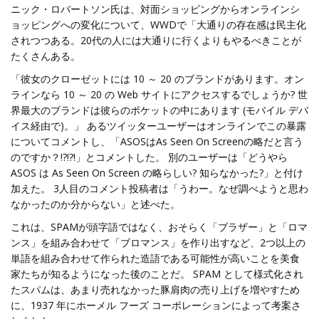
ニック・ロバートソン氏は、対面ショッピングからオンラインシ
ョッピングへの変化について、WWDで「大通りの存在感は民主化
されつつある。20代の人には大通りに行くよりもやるべきことが
たくさんある。
「彼女のクローゼットには 10 ～ 20 のブランドがあります。オン
ラインなら 10 ～ 20 の Web サイトにアクセスするでしょうか? 世
界最大のブランドは彼らのポケットの中にあります (モバイル デバ
イス経由で)。」 あるツイッターユーザーはオンラインでこの暴露
についてコメントし、「ASOSはAs Seen On Screenの略だと言う
のですか？!?!?!」とコメントした。 別のユーザーは「どうやら
ASOS は As Seen On Screen の略らしい? 知らなかった?」と付け
加えた。 3人目のコメント投稿者は「うわー。なぜ調べようと思わ
なかったのか分からない」と述べた。
これは、SPAMが頭字語ではなく、おそらく「ブラザー」と「ロマ
ンス」を組み合わせて「ブロマンス」を作り出すなど、2つ以上の
単語を組み合わせて作られた造語である可能性が高いことを美食
家たちが知るようになった後のことだ。 SPAM として様式化され
たスパムは、あまり売れなかった豚肩肉の売り上げを増やすため
に、1937 年にホーメル フーズ コーポレーションによって考案さ