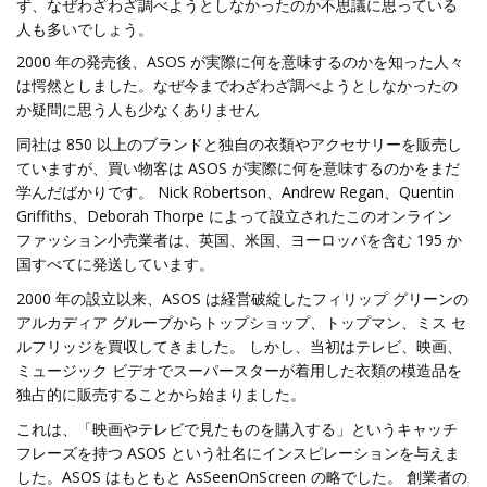
ず、なぜわざわざ調べようとしなかったのか不思議に思っている
人も多いでしょう。
2000 年の発売後、ASOS が実際に何を意味するのかを知った人々
は愕然としました。なぜ今までわざわざ調べようとしなかったの
か疑問に思う人も少なくありません
同社は 850 以上のブランドと独自の衣類やアクセサリーを販売し
ていますが、買い物客は ASOS が実際に何を意味するのかをまだ
学んだばかりです。 Nick Robertson、Andrew Regan、Quentin
Griffiths、Deborah Thorpe によって設立されたこのオンライン
ファッション小売業者は、英国、米国、ヨーロッパを含む 195 か
国すべてに発送しています。
2000 年の設立以来、ASOS は経営破綻したフィリップ グリーンの
アルカ​​ディア グループからトップショップ、トップマン、ミス セ
ルフリッジを買収してきました。 しかし、当初はテレビ、映画、
ミュージック ビデオでスーパースターが着用した衣類の模造品を
独占的に販売することから始まりました。
これは、「映画やテレビで見たものを購入する」というキャッチ
フレーズを持つ ASOS という社名にインスピレーションを与えま
した。ASOS はもともと AsSeenOnScreen の略でした。 創業者の