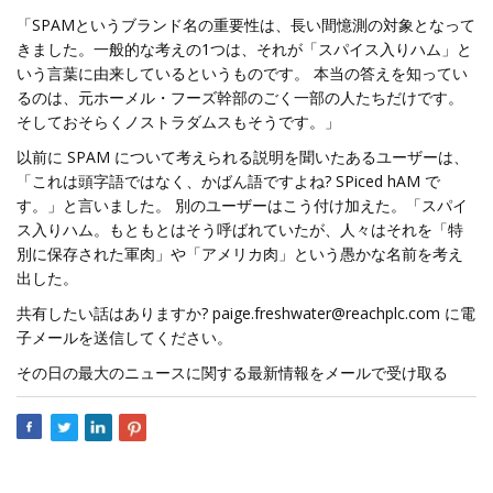
「SPAMというブランド名の重要性は、長い間憶測の対象となって
きました。一般的な考えの1つは、それが「スパイス入りハム」と
いう言葉に由来しているというものです。 本当の答えを知ってい
るのは、元ホーメル・フーズ幹部のごく一部の人たちだけです。
そしておそらくノストラダムスもそうです。」
以前に SPAM について考えられる説明を聞いたあるユーザーは、
「これは頭字語ではなく、かばん語ですよね? SPiced hAM で
す。」と言いました。 別のユーザーはこう付け加えた。「スパイ
ス入りハム。もともとはそう呼ばれていたが、人々はそれを「特
別に保存された軍肉」や「アメリカ肉」という愚かな名前を考え
出した。
共有したい話はありますか?
paige.freshwater@reachplc.com
に電
子メールを送信してください。
その日の最大のニュースに関する最新情報をメールで受け取る