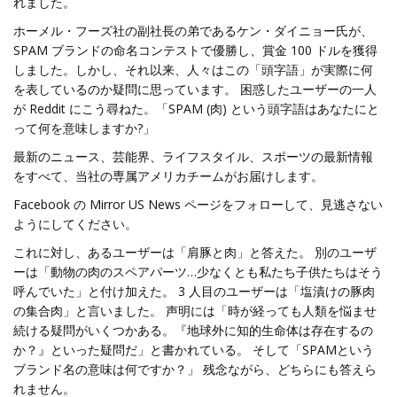
れました。
ホーメル・フーズ社の副社長の弟であるケン・ダイニョー氏が、
SPAM ブランドの命名コンテストで優勝し、賞金 100 ドルを獲得
しました。しかし、それ以来、人々はこの「頭字語」が実際に何
を表しているのか疑問に思っています。 困惑したユーザーの一人
が Reddit にこう尋ねた。「SPAM (肉) という頭字語はあなたにと
って何を意味しますか?」
最新のニュース、芸能界、ライフスタイル、スポーツの最新情報
をすべて、当社の専属アメリカチームがお届けします。
Facebook の Mirror US News ページをフォローして、見逃さない
ようにしてください。
これに対し、あるユーザーは「肩豚と肉」と答えた。 別のユーザ
ーは「動物の肉のスペアパーツ…少なくとも私たち子供たちはそう
呼んでいた」と付け加えた。 3 人目のユーザーは「塩漬けの豚肉
の集合肉」と言いました。 声明には「時が経っても人類を悩ませ
続ける疑問がいくつかある。『地球外に知的生命体は存在するの
か？』といった疑問だ」と書かれている。 そして「SPAMという
ブランド名の意味は何ですか？」 残念ながら、どちらにも答えら
れません。