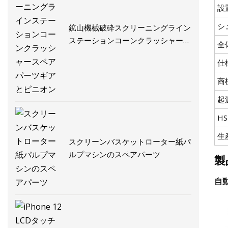
設
シ
鉱山機械破砕スクリーニングライン
ステーションコーンクラッシャース
全
ペアパーツギアとピニオン
仕
商
起
H
生
スクリーンバスケットローター紙パ
ルプマシンのスペアパーツ
製
自