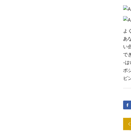
よ
あ
い
で
-は
ポ
ピ