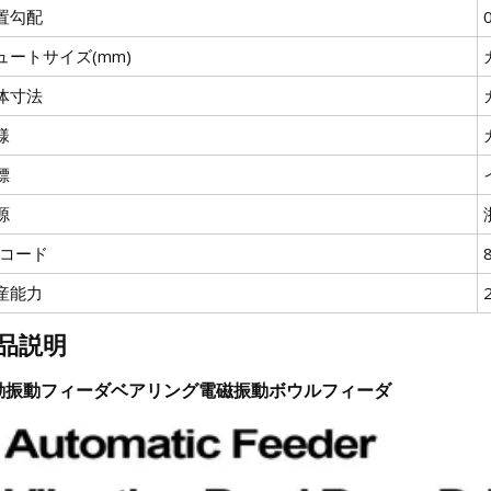
置勾配
ュートサイズ(mm)
体寸法
様
標
源
Sコード
産能力
品説明
動振動フィーダベアリング電磁振動ボウルフィーダ