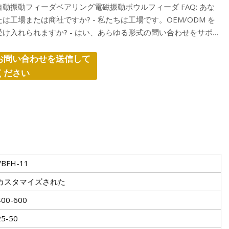
自動振動フィーダベアリング電磁振動ボウルフィーダ FAQ: あな
たは工場または商社ですか? - 私たちは工場です。OEM/ODM を
受け入れられますか? - はい、あらゆる形式の問い合わせをサポー
トします。 もし、あんたが
お問い合わせを送信して
ください
VBFH-11
カスタマイズされた
400-600
25-50