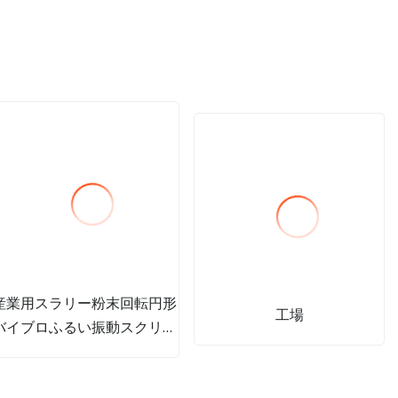
産業用スラリー粉末回転円形
工場
バイブロふるい振動スクリー
ン