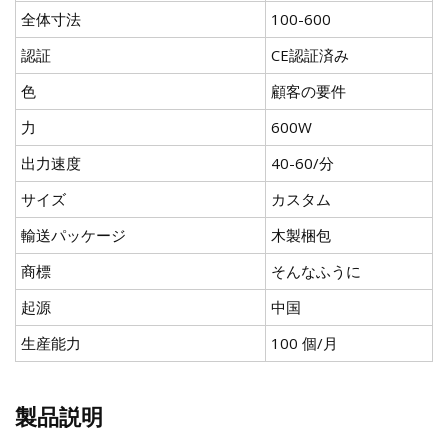
全体寸法
100-600
認証
CE認証済み
色
顧客の要件
力
600W
出力速度
40-60/分
サイズ
カスタム
輸送パッケージ
木製梱包
商標
そんなふうに
起源
中国
生産能力
100 個/月
製品説明