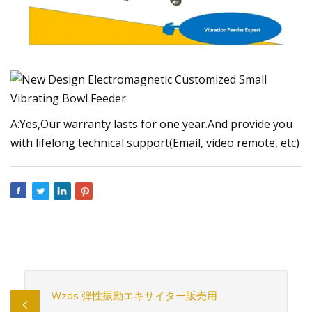
A:Yes,Our warranty lasts for one year.And provide you
with lifelong technical support(Email, video remote, etc)
Wzds 弾性振動エキサイター販売用