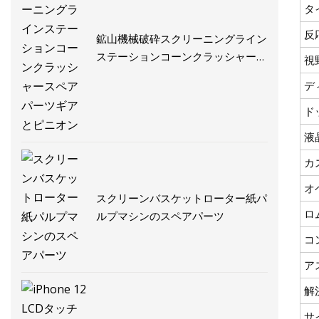
タ
反
鉱山機械破砕スクリーニングライン
ステーションコーンクラッシャース
視
ペアパーツギアとピニオン
デ
ド
液
カ
オ
スクリーンバスケットローター紙パ
ロ
ルプマシンのスペアパーツ
コ
ア
解
サ