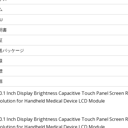
ム
U
明書
証
送パッケージ
様
標
源