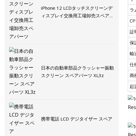
iPhone 12 LCDタッチスクリーンデ
ラ
ィスプレイ交​​換用工場卸売スペアパ
CP
ーツ
証
保
輸
仕
日本の自動車部品クラッシャー振動
スクリーン スペアパーツ XL3z
商
起
携帯電話 LCD デジタイザー スペア