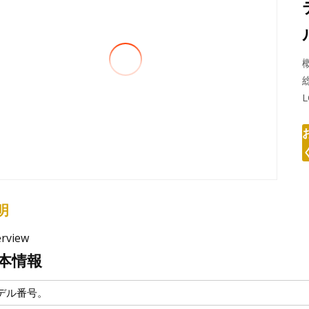
明
rview
本情報
デル番号。