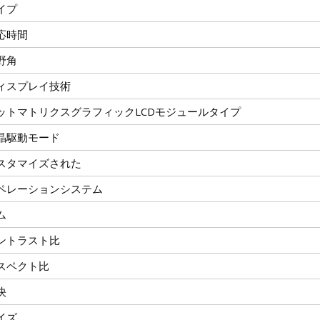
イプ
応時間
野角
ィスプレイ技術
ットマトリクスグラフィックLCDモジュールタイプ
晶駆動モード
スタマイズされた
ペレーションシステム
ム
ントラスト比
スペクト比
決
イズ