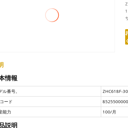
明
本情報
デル番号。
ZHC618F-3
Sコード
852550000
産能力
100/月
品説明