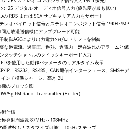
つの MPX ステレオ コンポジット信号入力 (第 4 優先)
つの I2S デジタル オーディオ信号入力 (優先度が最も低い)
1 つの RDS または SCA サブキャリア入力をサポート
 ステレオパイロット信号とステレオコンポジット信号 19KHz/M
 FM同期放送送信機にアップグレード可能
 電子制御AGCにより出力電力のゼロドリフトを制御
 完璧な過電流、過電圧、過熱、過電力、定在波比のアラームと保
 ワンタッチシャトルのクイックキーボード入力
 OLEDを使用した動作パラメータのリアルタイム表示
TCP/IP、RS232、RS485、CAN通信インターフェース、SM
19 インチ標準シャーシ、高さ 2U
信機のブロック図:
 技術仕様
 公称発射周波数 87MHz～108MHz
他の周波数もカスタマイズ可能)、10kHzステップ