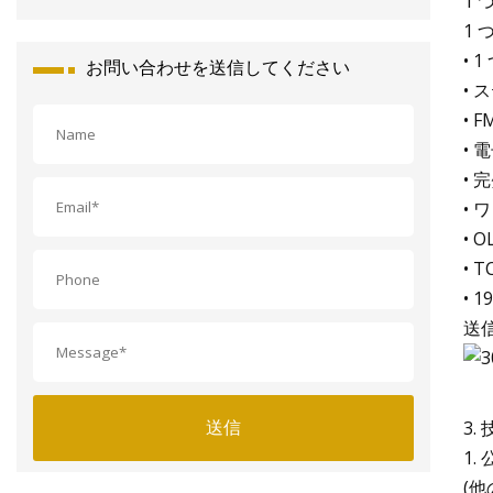
1 
1 
• 
お問い合わせを送信してください
•
•
•
•
•
•
• 
• 
送
送信
3.
1.
(