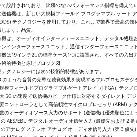
いて設計されており、比類のないパフォーマンス指標を備えて
の送信機は、新しい大規模フィールド プログラマブル ゲート アレイ
 (DDS) テクノロジーを使用しており、これまで業界で最高の
供します。品質。
信機は、オーディオインターフェースユニット、デジタル処理
シンインターフェースユニット、通信インターフェースユニッ
信機は19インチ2Uの標準ケース1つに設置され、すべての入
. 技術的特徴と原理ブロック図
品テクノロジーには次の技術的特徴があります。
 CD のような音質の完璧な聴覚効果を実現するフルプロセスデジ
 大規模フィールドプログラマブルゲートアレイ（FPGA）テク
 最大 5G の速度で送信機のピーク仕様に対応するダイレクト デジタ
 主要コントローラとして高信頼性マイクロプロセッサ (ARM) 
 複数のオーディオソース入力のサポート (送信機は優先順位によ
つの AES/EBU デジタル オーディオ信号入力 (最優先および 2 
つのアナログ ステレオ アナログ オーディオ信号入力 (第 3 優先)