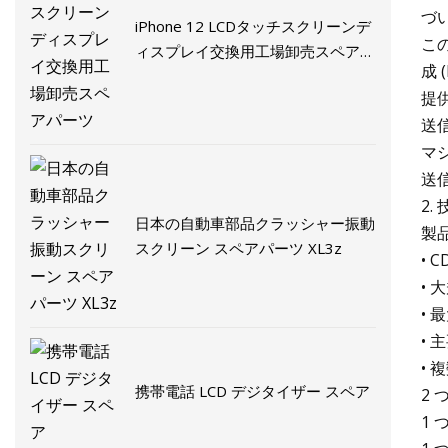
づ
iPhone 12 LCDタッチスクリーンデ
こ
ィスプレイ交​​換用工場卸売スペアパ
成
ーツ
提
送
マ
送
2
日本の自動車部品クラッシャー振動
製
スクリーン スペアパーツ XL3z
•
•
•
•
•
携帯電話 LCD デジタイザー スペア
2 
1 