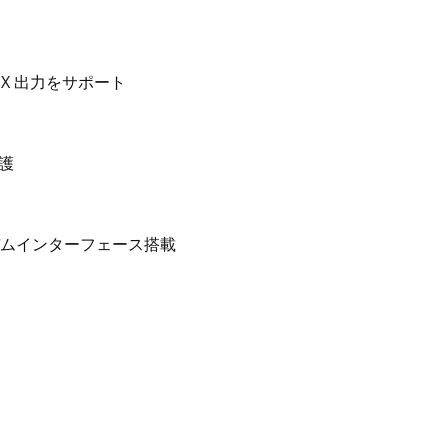
PX 出力をサポート
護
Sモデムインターフェース搭載