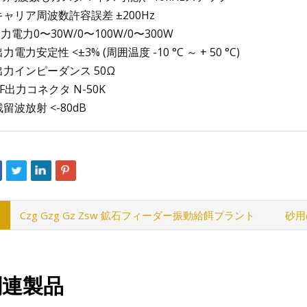
 キャリア周波数許容誤差 ±200Hz
出力電力0〜30W/0〜100W/0〜300W
 出力電力安定性 <±3% (周囲温度 -10 °C ～ + 50 °C)
 出力インピーダンス 50Ω
 RF出力コネクタ N-50K
 残留波放射 <-80dB
Czg Gzg Gz Zsw 鉱石フィーダー振動給餌プラント
砂用
関連製品